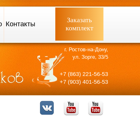
Заказать
ю
Контакты
комплект
г. Ростов-на-Дону,
ул. Зорге, 33/5
+7 (863) 221-56-53
+7 (903) 401-56-53